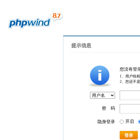
提示信息
您没有登
1、用户组
2、您还不
密 码
开启
隐身登录
登录