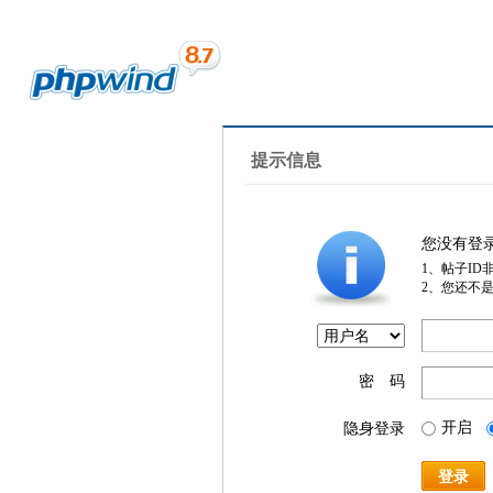
提示信息
您没有登
1、帖子ID
2、您还不
密 码
开启
隐身登录
登录