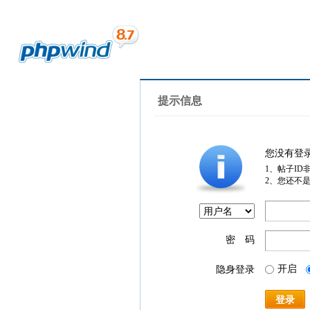
提示信息
您没有登
1、帖子ID
2、您还不
密 码
开启
隐身登录
登录