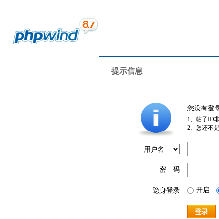
提示信息
您没有登
1、帖子ID
2、您还不
密 码
开启
隐身登录
登录