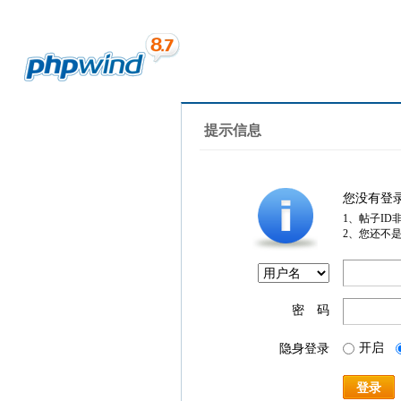
提示信息
您没有登
1、帖子ID
2、您还不
密 码
开启
隐身登录
登录