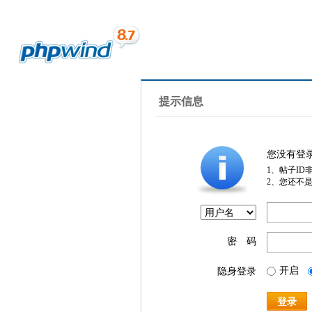
提示信息
您没有登
1、帖子ID
2、您还不
密 码
开启
隐身登录
登录