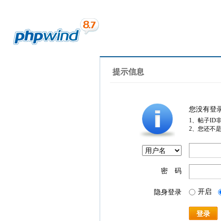
提示信息
您没有登
1、帖子ID
2、您还不
密 码
开启
隐身登录
登录