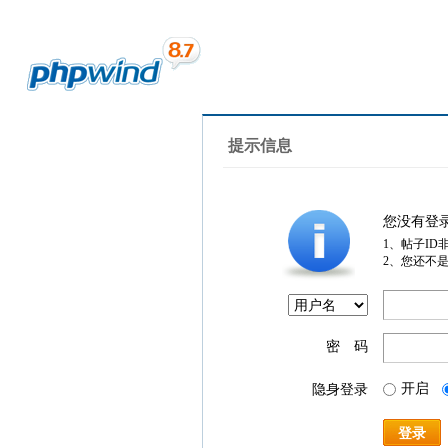
提示信息
您没有登
1、帖子ID
2、您还不
密 码
开启
隐身登录
登录