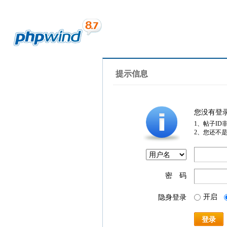
提示信息
您没有登
1、帖子ID
2、您还不
密 码
开启
隐身登录
登录