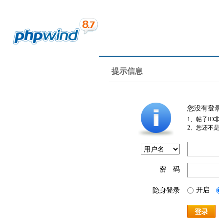
提示信息
您没有登
1、帖子ID
2、您还不
密 码
开启
隐身登录
登录