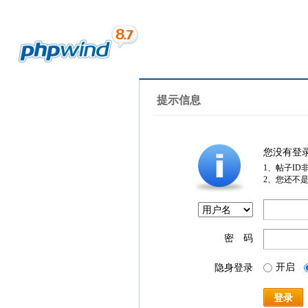
提示信息
您没有登
1、帖子ID
2、您还不
密 码
开启
隐身登录
登录