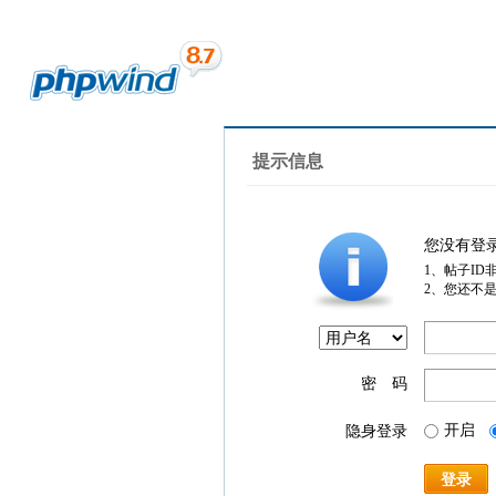
提示信息
您没有登
1、帖子ID
2、您还不
密 码
开启
隐身登录
登录