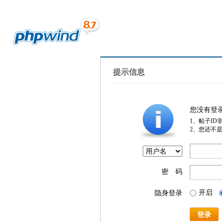
提示信息
您没有登
1、帖子ID
2、您还不
密 码
开启
隐身登录
登录