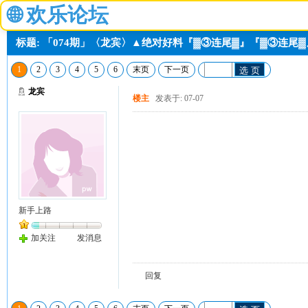
🌐
欢乐论坛
标题: 「074期」〈龙宾〉▲绝对好料『▓③连尾▓』『▓③连尾▓
1
2
3
4
5
6
末页
下一页
选 页
龙宾
楼主
发表于: 07-07
新手上路
加关注
发消息
回复