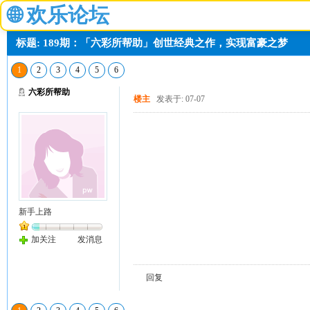
🌐
欢乐论坛
标题: 189期：「六彩所帮助」创世经典之作，实现富豪之梦
1
2
3
4
5
6
六彩所帮助
楼主
发表于: 07-07
新手上路
加关注
发消息
回复