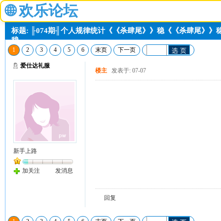
🌐
欢乐论坛
标题: ╟074期╢个人规律统计《《杀肆尾》》稳《《杀肆尾》
稳。
1
2
3
4
5
6
末页
下一页
选 页
爱仕达礼服
楼主
发表于: 07-07
新手上路
加关注
发消息
回复