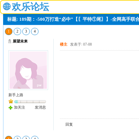
🌐
欢乐论坛
标题: 189期：-500万打造“必中”【〖平特①尾〗】-全网高手联
1
2
3
4
展望未来
楼主
发表于: 07-08
新手上路
加关注
发消息
回复