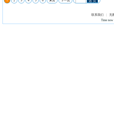
1
2
3
4
5
6
末页
下一页
选 页
联系我们
|
无
Time now 