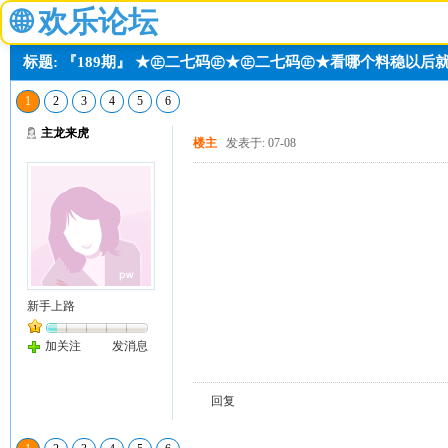
🌐
欢乐论坛
标题: 『189期』 ★㊣二七码㊣★㊣二七码㊣★看哪个料稳以后
1
2
3
4
5
6
主龙来虎
楼主
发表于: 07-08
新手上路
加关注
发消息
回复