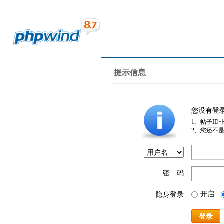
提示信息
您没有登
1、帖子ID
2、您还不
密 码
开启
隐身登录
登录