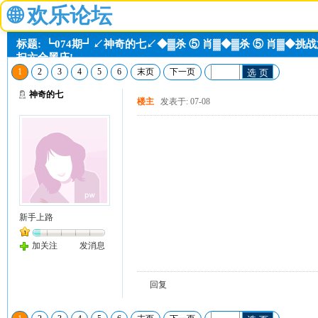
🌐
欢乐论坛
标题: ┗074期┛↙神奇的七↙◆▓杀 ⑤ 肖▓◆▓杀 ⑤ 肖▓◆挑战
扫六合黑庄!
1
2
3
4
5
6
末页
下一页
选 页
神奇的七
楼主
发表于: 07-08
新手上路
加关注
发消息
回复