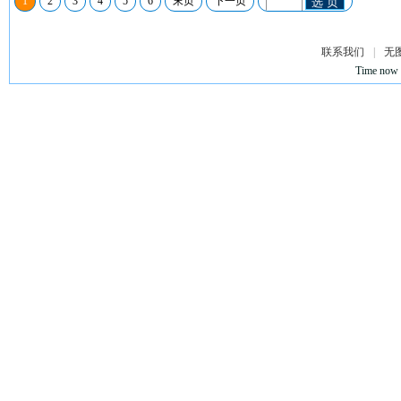
1
2
3
4
5
6
末页
下一页
选 页
联系我们
|
无
Time now 