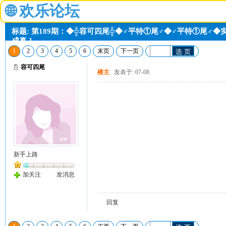
🌐
欢乐论坛
标题: 第189期：◆╬容可四尾╬◆♂平特①尾♂◆♂平特①尾♂
成真！
1
2
3
4
5
6
末页
下一页
选 页
容可四尾
楼主
发表于: 07-08
新手上路
加关注
发消息
回复