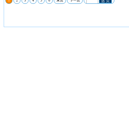
1
2
3
4
5
6
末页
下一页
选 页