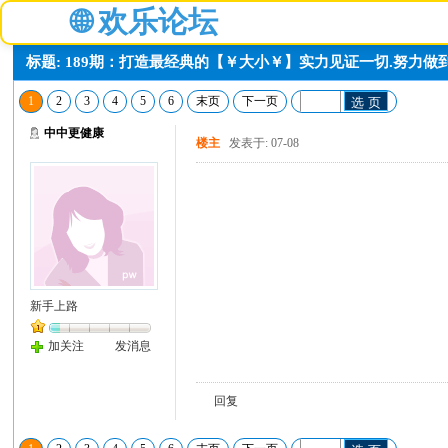
🌐
欢乐论坛
标题: 189期：打造最经典的【￥大小￥】实力见证一切.努力做
1
2
3
4
5
6
末页
下一页
选 页
中中更健康
楼主
发表于: 07-08
新手上路
加关注
发消息
回复