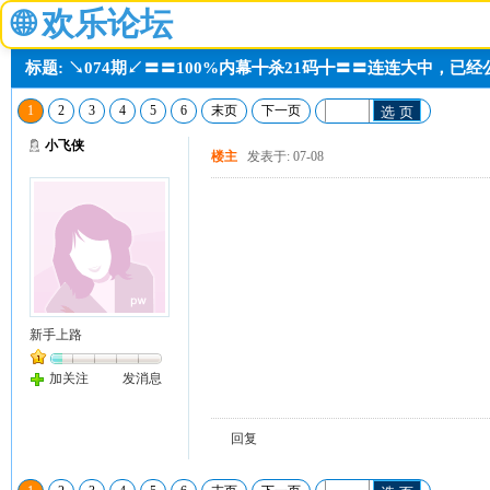
🌐
欢乐论坛
标题: ↘074期↙〓〓100%内幕╋杀21码╋〓〓连连大中，已经
1
2
3
4
5
6
末页
下一页
选 页
小飞侠
楼主
发表于: 07-08
新手上路
加关注
发消息
回复