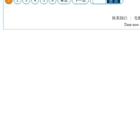
1
2
3
4
5
6
末页
下一页
选 页
联系我们
|
无
Time now 