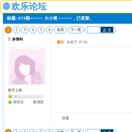
🌐
欢乐论坛
标题: 074期===== 大小尾 =====，已更新。
1
2
3
4
5
6
末页
下一页
选 页
多情剑
楼主
发表于: 07-08
新手上路
加关注
发消息
回复