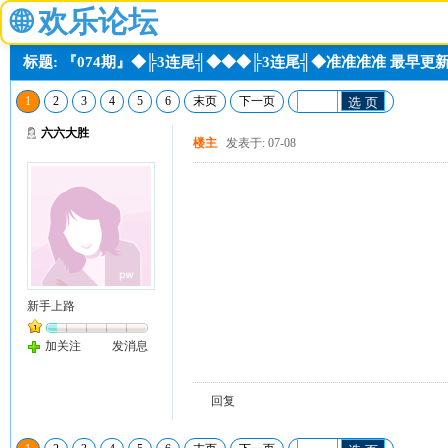
🌐
欢乐论坛
标题: 『074期』◆╠3连尾╣◆◆◆╠3连尾╣◆准准准准 最早更新
1
2
3
4
5
6
末页
下一页
选 页
六六大胜
楼主
发表于: 07-08
新手上路
加关注
发消息
回复