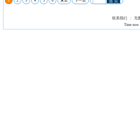
1
2
3
4
5
6
末页
下一页
选 页
联系我们
|
无
Time now 