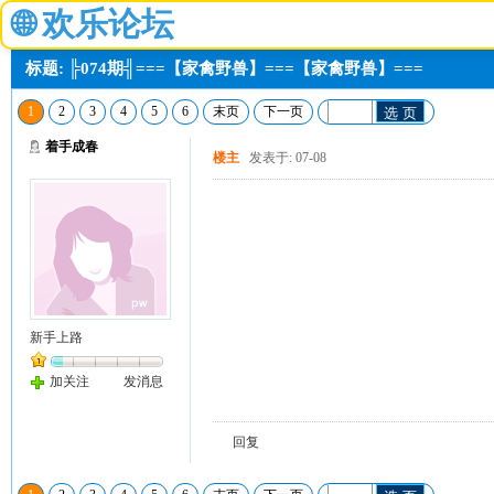
🌐
欢乐论坛
标题: ╠074期╣===【家禽野兽】===【家禽野兽】===
1
2
3
4
5
6
末页
下一页
选 页
着手成春
楼主
发表于: 07-08
新手上路
加关注
发消息
回复