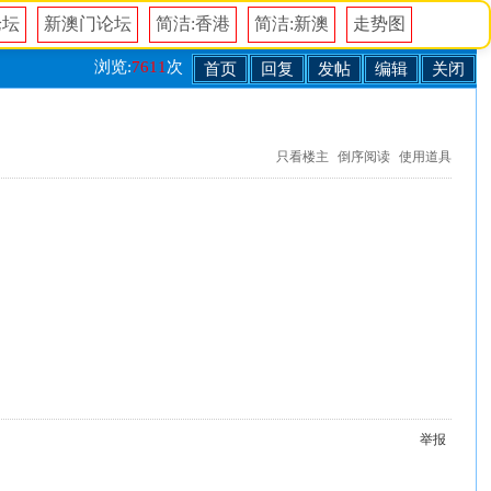
论坛
新澳门论坛
简洁:香港
简洁:新澳
走势图
浏览:
7611
次
首页
回复
发帖
编辑
关闭
只看楼主
倒序阅读
使用道具
举报