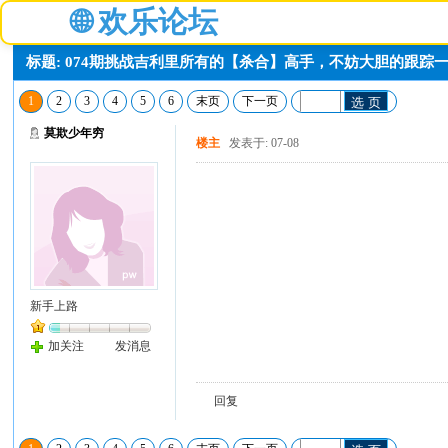
🌐
欢乐论坛
标题: 074期挑战吉利里所有的【杀合】高手，不妨大胆的跟踪
1
2
3
4
5
6
末页
下一页
选 页
莫欺少年穷
楼主
发表于: 07-08
新手上路
加关注
发消息
回复