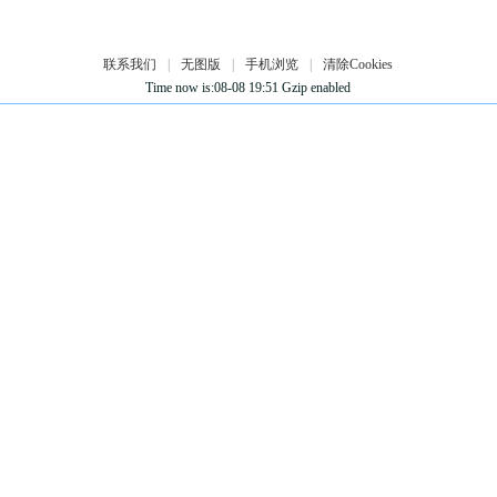
联系我们
|
无图版
|
手机浏览
|
清除Cookies
Time now is:08-08 19:51 Gzip enabled