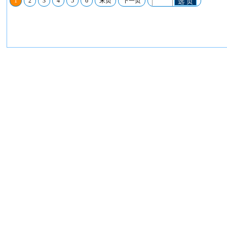
1
2
3
4
5
6
末页
下一页
选 页