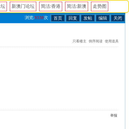
论坛
新澳门论坛
简洁:香港
简洁:新澳
走势图
浏览:
9338
次
首页
回复
发帖
编辑
关闭
只看楼主
倒序阅读
使用道具
举报