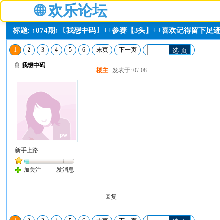
🌐
欢乐论坛
标题: ↑074期↑〔我想中码〕++参赛【3头】++喜欢记得留下足
1
2
3
4
5
6
末页
下一页
选 页
我想中码
楼主
发表于: 07-08
新手上路
加关注
发消息
回复