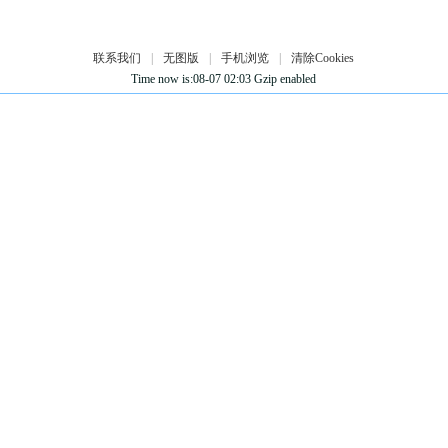
联系我们
|
无图版
|
手机浏览
|
清除Cookies
Time now is:08-07 02:03 Gzip enabled