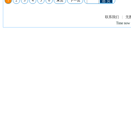
1
2
3
4
5
6
末页
下一页
选 页
联系我们
|
无
Time now 