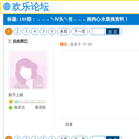
🌐
欢乐论坛
标题: 189期：→→→↖Ⅳ头↖肖←←←跑狗心水最拽资料！
1
2
3
4
5
6
末页
下一页
选 页
仅此而已
楼主
发表于: 07-08
新手上路
加关注
发消息
回复