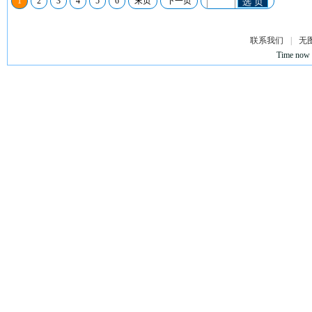
1
2
3
4
5
6
末页
下一页
选 页
联系我们
|
无
Time now 