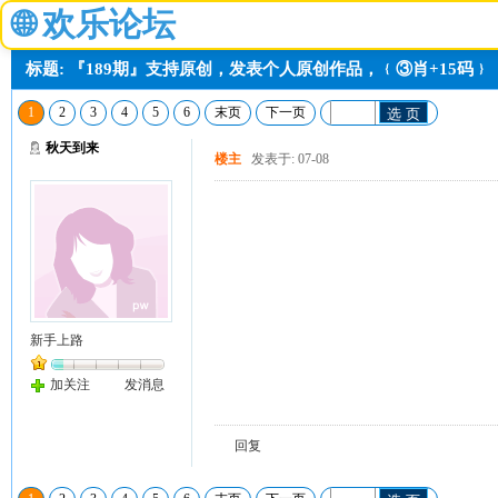
🌐
欢乐论坛
标题: 『189期』支持原创，发表个人原创作品，﹛③肖+15码﹜
1
2
3
4
5
6
末页
下一页
选 页
秋天到来
楼主
发表于: 07-08
新手上路
加关注
发消息
回复