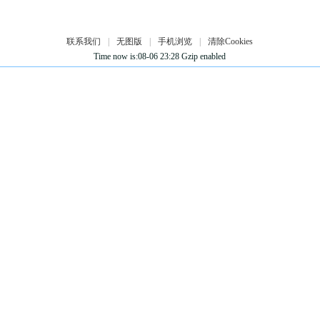
联系我们
|
无图版
|
手机浏览
|
清除Cookies
Time now is:08-06 23:28 Gzip enabled