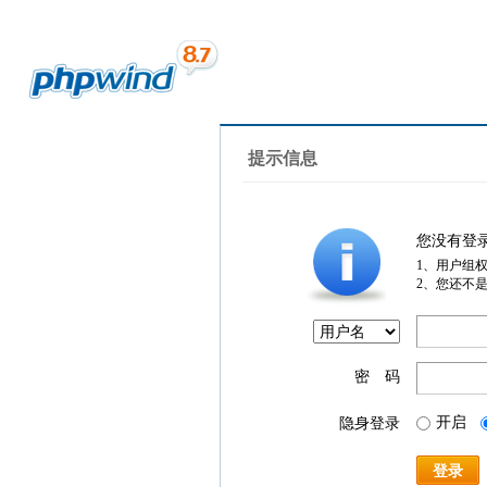
提示信息
您没有登
1、用户组
2、您还不
密 码
开启
隐身登录
登录