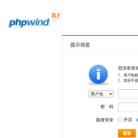
提示信息
您没有登
1、用户组
2、您还不
密 码
开启
隐身登录
登录