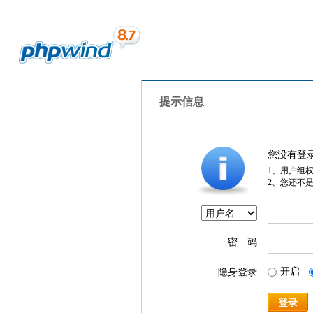
提示信息
您没有登
1、用户组
2、您还不
密 码
开启
隐身登录
登录