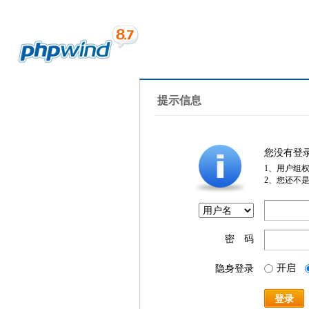
提示信息
您没有登
1、用户组
2、您还不
密 码
开启
隐身登录
登录