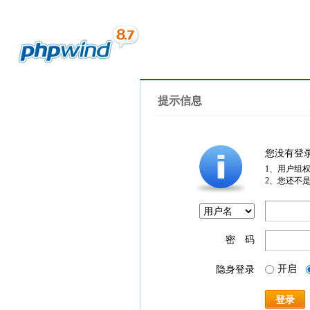
提示信息
您没有登
1、用户组
2、您还不
密 码
开启
隐身登录
登录