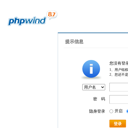
提示信息
您没有登
1、用户组
2、您还不
密 码
开启
隐身登录
登录