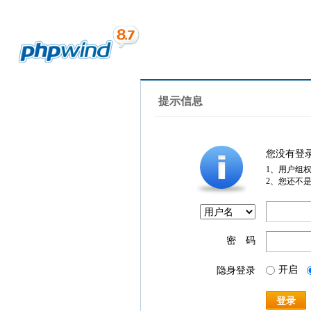
提示信息
您没有登
1、用户组
2、您还不
密 码
开启
隐身登录
登录