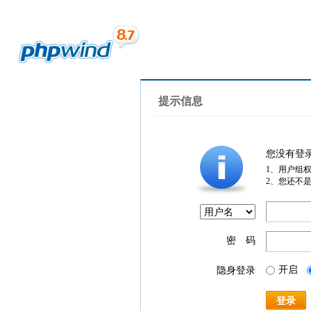
提示信息
您没有登
1、用户组
2、您还不
密 码
开启
隐身登录
登录