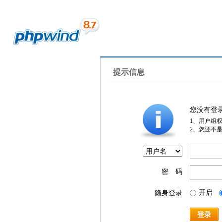
提示信息
您没有登
1、用户组
2、您还不
密 码
开启
隐身登录
登录