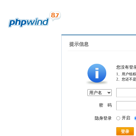
提示信息
您没有登
1、用户组
2、您还不
密 码
开启
隐身登录
登录