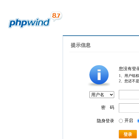
提示信息
您没有登
1、用户组
2、您还不
密 码
开启
隐身登录
登录