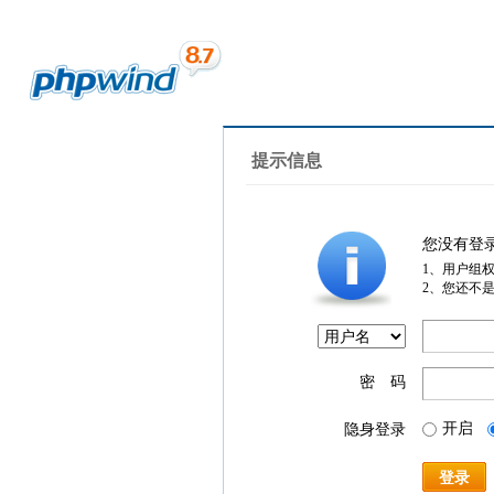
提示信息
您没有登
1、用户组
2、您还不
密 码
开启
隐身登录
登录