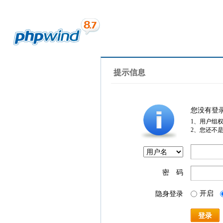
提示信息
您没有登
1、用户组
2、您还不
密 码
开启
隐身登录
登录