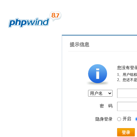
提示信息
您没有登
1、用户组
2、您还不
密 码
开启
隐身登录
登录